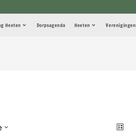
ang Heeten
Dorpsagenda
Heeten
Verenigingen
e
W
E
L
v
e
i