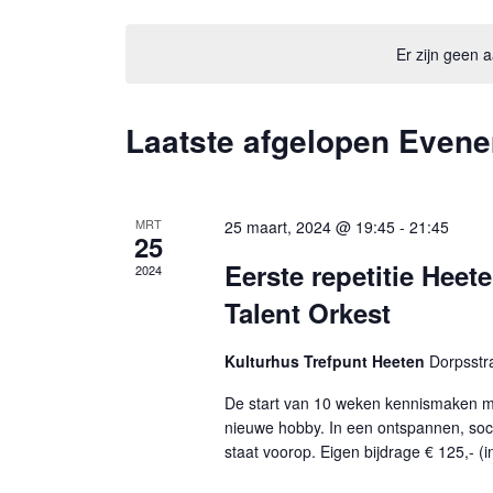
S
e
Er zijn geen
l
e
c
Laatste afgelopen Even
t
e
e
r
MRT
25 maart, 2024 @ 19:45
-
21:45
25
e
Eerste repetitie Hee
2024
e
Talent Orkest
n
d
Kulturhus Trefpunt Heeten
a
Dorpsstr
t
De start van 10 weken kennismaken m
u
nieuwe hobby. In een ontspannen, socia
m
staat voorop. Eigen bijdrage € 125,- (in
.