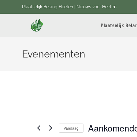
Plaatselijk Belang Heeten | Nieuws voor Heeten
Plaatselijk Bel
Evenementen
Aankomend
Vandaag