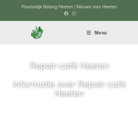
Plaatselijk Belang Heeten | Nieuws voor Heeten
Menu
Repair-café Heeten
Informatie over Repair-café
Heeten